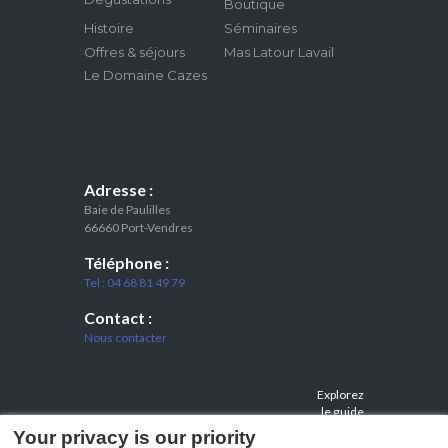
Boutique
Histoire
Séminaires
Offres & séjours
Mas Latour Lavail
Le Domaine Cazes
Adresse :
Baie de Paulilles
66660 Port-Vendres
Téléphone :
Tel : 04 68 81 49 79
Contact :
Nous contacter
Explorez
le guide
de voyage
Your privacy is our priority
Port-