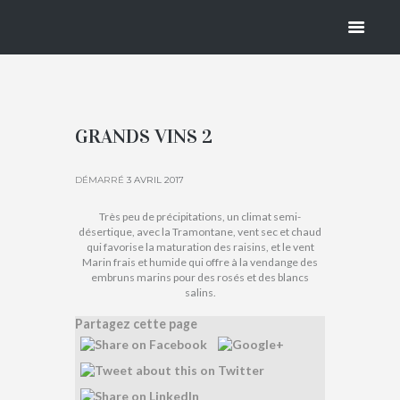
GRANDS
VINS 2
GRANDS VINS 2
DÉMARRÉ
3 AVRIL 2017
Très peu de précipitations, un climat semi-
désertique, avec la Tramontane, vent sec et chaud
qui favorise la maturation des raisins, et le vent
Marin frais et humide qui offre à la vendange des
embruns marins pour des rosés et des blancs
salins.
Partagez cette page