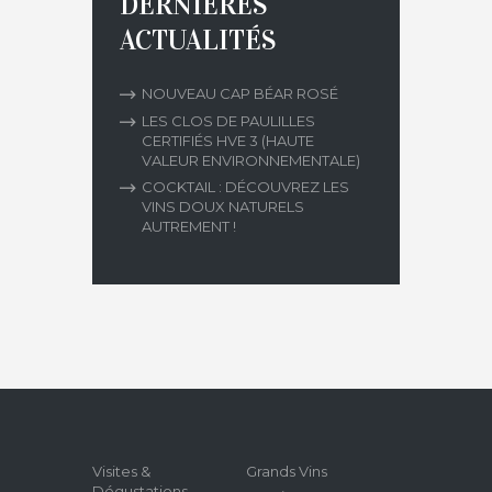
DERNIÈRES
ACTUALITÉS
NOUVEAU CAP BÉAR ROSÉ
LES CLOS DE PAULILLES
CERTIFIÉS HVE 3 (HAUTE
VALEUR ENVIRONNEMENTALE)
COCKTAIL : DÉCOUVREZ LES
VINS DOUX NATURELS
AUTREMENT !
Visites &
Grands Vins
Dégustations