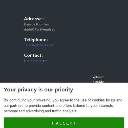
Adresse :
Baie de Paulilles
66660 Port-Vendres
Téléphone :
Tel : 04 68 81 49 79
Contact :
Nous contacter
Explorez
le guide
de voyage
Your privacy is our priority
Port-
Vendres
By continuing your browsing, you agree to the use of cookies by us and
pour plus
our partners to provide content and offers tailored to your interests,
d’idées
personalized advertising and traffic analysis.
I ACCEPT