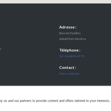
Adresse :
Baie de Paulilles
66660 Port-Vendres
s
Téléphone :
Tel : 04 68 81 49 79
Contact :
Nous contacter
 us and our partners to provide content and offers tailored to your interests,