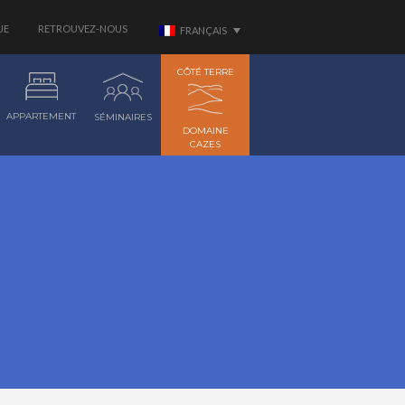
UE
RETROUVEZ-NOUS
FRANÇAIS
CÔTÉ TERRE
APPARTEMENT
SÉMINAIRES
DOMAINE
CAZES