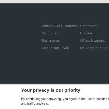
Visites & Dégustations
Grands Vins
Boutique
Histoire
Séminaires
Offres & séjours
Mas Latour Lavail
Le Domaine Caze
Your privacy is our priority
By continuing your browsing, you agree to the use of cookies by
AncoraThemes © 2016 All Rights Reserved
and traffic analysis.