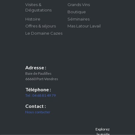
Visites &
Grands Vins
Dégustations
Boutique
Histoire
Séminaires
Offres & séjours
Mas Latour Lavail
Le Domaine Cazes
Adresse :
Baie de Paulilles
66660 Port-Vendres
Téléphone :
Tel : 04 68 81 49 79
Contact :
Nous contacter
Explorez
le guide